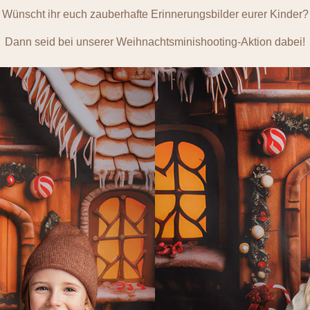
Wünscht ihr euch zauberhafte Erinnerungsbilder eurer Kinder?
Dann seid bei unserer Weihnachtsminishooting-Aktion dabei!